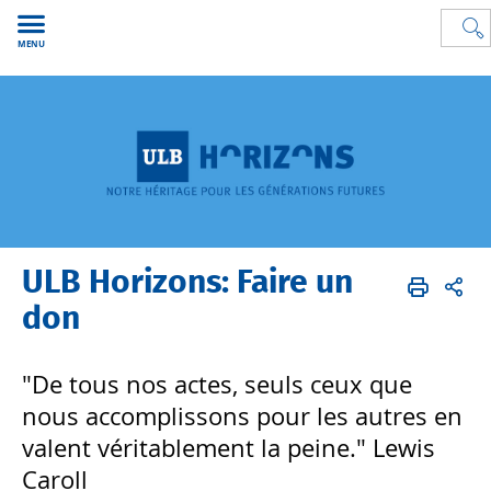
MENU
ULB Horizons: Faire un
Soutenez l'ULB
FR
Soutenir l'ULB
ULB Horizons
Faire un don
don
"De tous nos actes, seuls ceux que
nous accomplissons pour les autres en
valent véritablement la peine." Lewis
Caroll