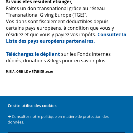
Si vous êtes résident étranger,
Faites un don transnational grâce au réseau
"Transnational Giving Europe (TGE)".
Vos dons sont fiscalement déductibles depuis
certains pays européens, à condition que vous y
résidiez et que vous y payiez vos impôts.
Consultez la
Liste des pays européens partenaires.
Téléchargez le dépliant
sur les Fonds internes
dédiés, donations & legs pour en savoir plus
MIS À JOUR LE 9 FÉVRIER 2026
Ce site utilise des cookies
➜
Consultez notre politique en matière de protection des
À propos
données.