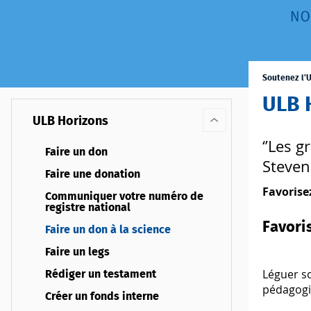
Soutenez l'
ULB H
ULB Horizons
‘’Les g
Faire un don
Steve
Faire une donation
Favorise
Communiquer votre numéro de
registre national
Favori
Faire un don à la science
Faire un legs
Léguer so
Rédiger un testament
pédagogiq
Créer un fonds interne