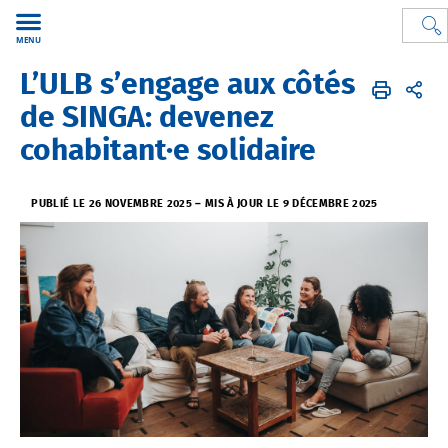
MENU
L’ULB s’engage aux côtés
Soutenez l'ULB
de SINGA: devenez
cohabitant·e solidaire
PUBLIÉ LE 26 NOVEMBRE 2025
–
MIS À JOUR LE 9 DÉCEMBRE 2025